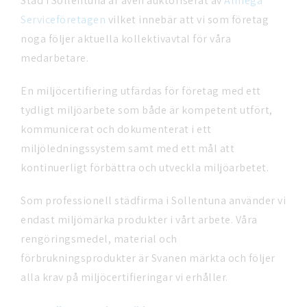
Städ i Sollentuna är även auktoriserat av
Almega
Serviceföretagen
vilket innebär att vi som företag
noga följer aktuella kollektivavtal för våra
medarbetare.
En miljöcertifiering utfärdas för företag med ett
tydligt miljöarbete som både är kompetent utfört,
kommunicerat och dokumenterat i ett
miljöledningssystem samt med ett mål att
kontinuerligt förbättra och utveckla miljöarbetet.
Som professionell städfirma i Sollentuna använder vi
endast miljömärka produkter i vårt arbete. Våra
rengöringsmedel, material och
förbrukningsprodukter är Svanen märkta och följer
alla krav på miljöcertifieringar vi erhåller.