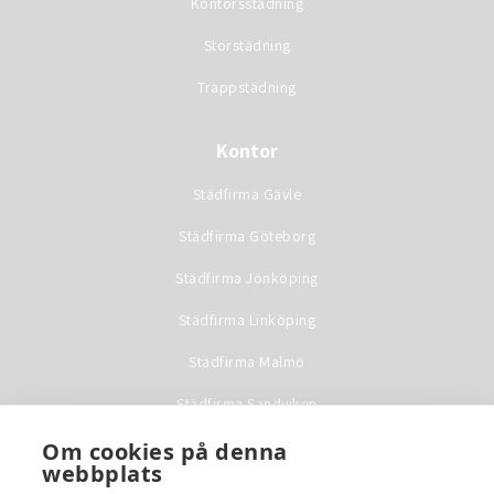
Kontorsstädning
Storstädning
Trappstädning
Kontor
Städfirma Gävle
Städfirma Göteborg
Städfirma Jönköping
Städfirma Linköping
Städfirma Malmö
Städfirma Sandviken
Städfirma Stockholm
Om cookies på denna
webbplats
Städfirma Uppsala