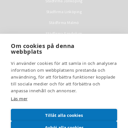
Städfirma Jönköping
Städfirma Linköping
Städfirma Malmö
Städfirma Sandviken
Städfirma Stockholm
Om cookies på denna
webbplats
Städfirma Uppsala
Vi använder cookies för att samla in och analysera
Städfirma Värnamo
information om webbplatsens prestanda och
användning, för att förbättra funktioner kopplade
Städfirma Västerås
till sociala medier och för att förbättra och
Städfirma Växjö
anpassa innehåll och annonser.
Läs mer
Städfirma Örebro
Städfirma Östersund
Tillåt alla cookies
Avböj alla cookies