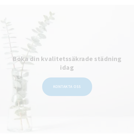
Boka din kvalitetssäkrade städning
idag
KONTAKTA OSS