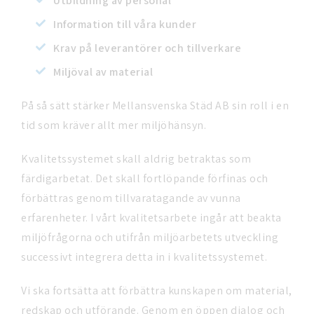
Utbildning av personal
Information till våra kunder
Krav på leverantörer och tillverkare
Miljöval av material
På så sätt stärker Mellansvenska Städ AB sin roll i en
tid som kräver allt mer miljöhänsyn.
Kvalitetssystemet skall aldrig betraktas som
färdigarbetat. Det skall fortlöpande förfinas och
förbättras genom tillvaratagande av vunna
erfarenheter. I vårt kvalitetsarbete ingår att beakta
miljöfrågorna och utifrån miljöarbetets utveckling
successivt integrera detta in i kvalitetssystemet.
Vi ska fortsätta att förbättra kunskapen om material,
redskap och utförande. Genom en öppen dialog och