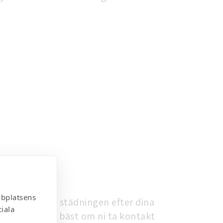
bbplatsens
n. Vi anpassar städningen efter dina
iala
det är därför bäst om ni ta kontakt