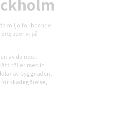
tockholm
de miljö för boende
erbjuder vi på
l en av de mest
ätt följer med in
 delar av byggnaden,
 för skadegörelse,