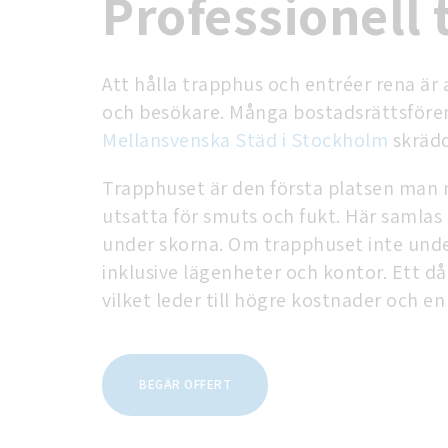
Professionell
Att hålla trapphus och entréer rena är
och besökare. Många bostadsrättsföreni
Mellansvenska Städ i Stockholm
skrädd
Trapphuset är den första platsen man mö
utsatta för smuts och fukt. Här samlas 
under skorna. Om trapphuset inte under
inklusive lägenheter och kontor. Ett d
vilket leder till högre kostnader och e
BEGÄR OFFERT