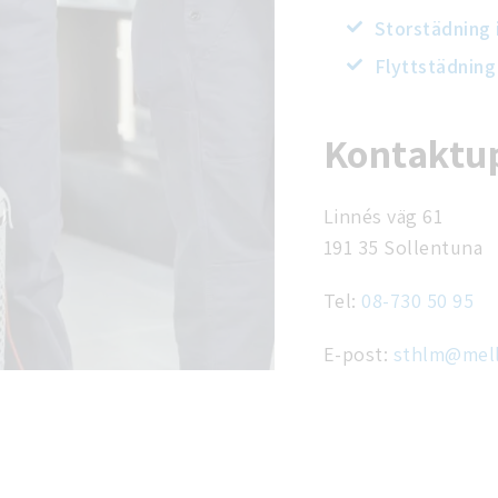
Storstädning 
Flyttstädning
Kontaktup
Linnés väg 61
191 35 Sollentuna
Tel:
08-730 50 95
E-post:
sthlm@mell