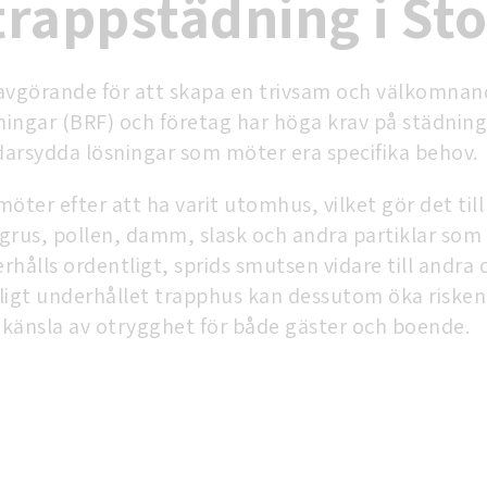
 trappstädning i S
 avgörande för att skapa en trivsam och välkomnan
ngar (BRF) och företag har höga krav på städning 
arsydda lösningar som möter era specifika behov.
ter efter att ha varit utomhus, vilket gör det til
grus, pollen, damm, slask och andra partiklar som l
hålls ordentligt, sprids smutsen vidare till andra
åligt underhållet trapphus kan dessutom öka risken
n känsla av otrygghet för både gäster och boende.