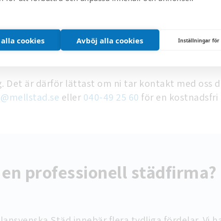
ör att genomföra arbetat. Vi anpassar städningen 
ng till el och vatten.
 alla cookies
Avböj alla cookies
Inställningar för
 Det är därför lättast om ni tar kontakt med oss dir
@mellstad.se
eller
040-49 25 60
för en kostnadsfri 
 en professionell städfirma?
lansvenska Städ innebär flera tydliga fördelar. Vi 