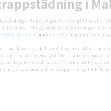
 trappstädning i M
ck är viktigt för att skapa ett trevligt första intry
h besökare. Många bostadsrättsföreningar och fö
a Städ i Malmö
erbjuder flexibla lösningar som anpa
är man kliver in, vilket gör det extra utsatt för smuts o
ch samlas snabbt i dessa ytor. Om städningen brister ri
ten, som lägenheter och kontor. Ett eftersatt trapphus ka
er till högre kostnader och en otryggare miljö för både 