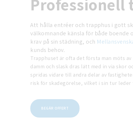
Professionell
Att hålla entréer och trapphus i gott ski
välkomnande känsla för både boende oc
krav på sin städning, och
Mellansvensk
kunds behov.
Trapphuset är ofta det första man möts av n
damm och slask dras lätt med in via skor o
spridas vidare till andra delar av fastighe
risk för skadegörelse, vilket i sin tur led
BEGÄR OFFERT