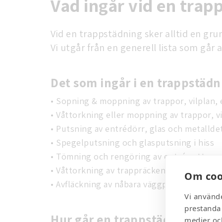
Vad ingår vid en trap
Vid en trappstädning sker alltid en gr
Vi utgår från en generell lista som går 
Det som ingår i en trappstädn
• Sopning & moppning av trappor, vilplan, 
• Våttorkning eller moppning av trappor, v
• Putsning av entrédörr, glas och metalldet
• Spegelputsning och glasputsning i hiss
• Tömning och rengöring av entrématta
• Våttorkning av trappräcken och socklar,
Om coo
• Avfläckning av nåbara väggpartier
Vi använd
prestanda 
Hur går en trappstädning till?
medier och