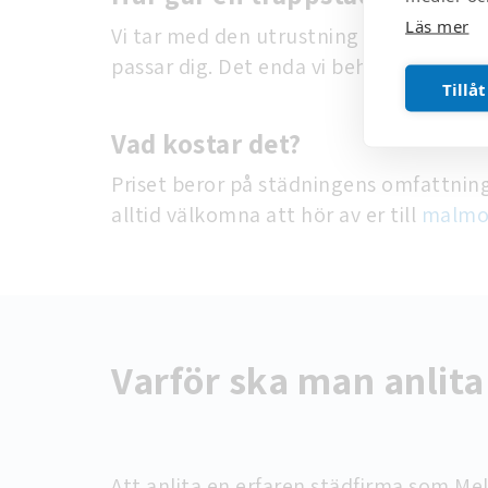
Läs mer
Vi tar med den utrustning som behövs f
passar dig. Det enda vi behöver är tillgå
Tillåt
Vad kostar det?
Priset beror på städningens omfattning.
alltid välkomna att hör av er till
malmo
Varför ska man anlita
Att anlita en erfaren städfirma som Mel