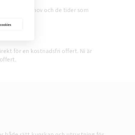
efter dina behov och de tider som
 cookies
ekt för en kostnadsfri offert. Ni är
offert.
har både rätt kunskap och utrustning för