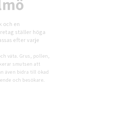
almö
ck och en
retag ställer höga
ssas efter varje
ch väta. Grus, pollen,
skerar smutsen att
n även bidra till ökad
boende och besökare.