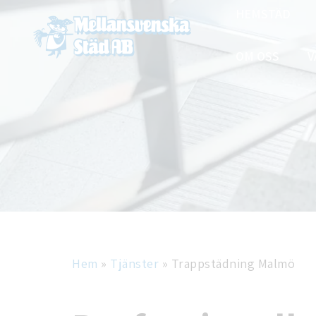
HEMSTÄD
OM OSS
V
Hem
»
Tjänster
»
Trappstädning Malmö