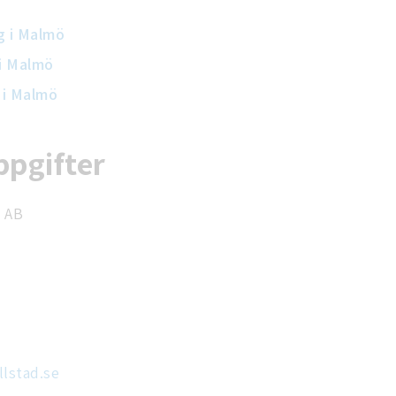
g i Malmö
 i Malmö
 i Malmö
pgifter
 AB
lstad.se