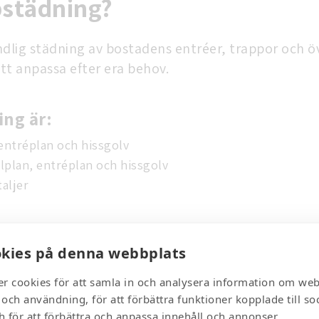
pstädning?
undlig städning av bostadens entréer, trappor och 
att anpassa efter era behov.
ing är:
entréplan och hissgolv
ilplan, entréplan och hissgolv
aljer
 åtkomliga element och namntavlor
kies på denna webbplats
er cookies för att samla in och analysera information om we
och användning, för att förbättra funktioner kopplade till soc
 för att förbättra och anpassa innehåll och annonser.