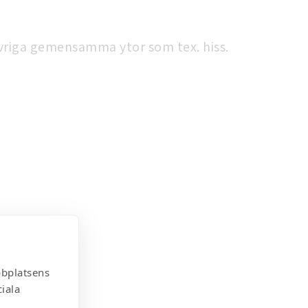
övriga gemensamma ytor som tex. hiss.
bbplatsens
iala