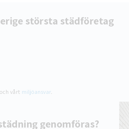
verige största städföretag
och vårt
miljöansvar
.
pstädning genomföras?